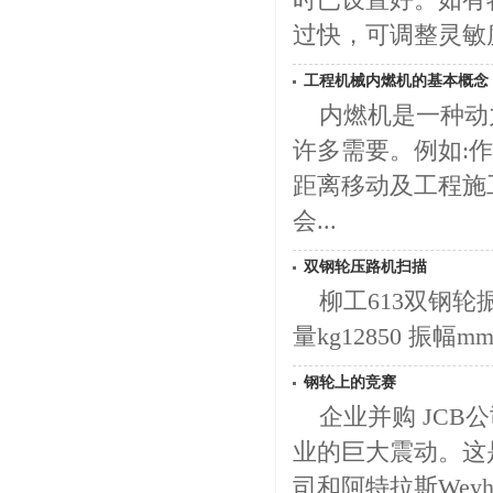
时已设置好。如有
过快，可调整灵敏
工程机械内燃机的基本概念
内燃机是一种动
许多需要。例如:
距离移动及工程施
会...
双钢轮压路机扫描
柳工613双钢轮
量kg12850 振幅mm
钢轮上的竞赛
企业并购 JCB
业的巨大震动。这是继
司和阿特拉斯Weyhau