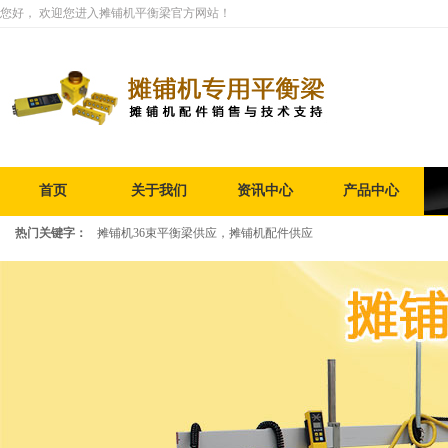
您好， 欢迎您进入摊铺机平衡梁官方网站！
首页
关于我们
资讯中心
产品中心
热门关键字：
摊铺机36束平衡梁供应，摊铺机配件供应
摊铺机平衡梁控制器供应，摊铺机配件供应
摊铺机平衡梁供应，36束平衡梁
摊铺机平衡梁控制器供应，摊铺机配件供应
摊铺机MOBA平衡梁供应厂家，摊铺机配件供应