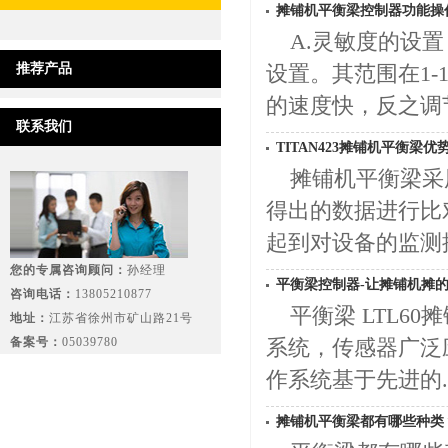
摊铺机平衡梁控制器功能操
A.灵敏度的设
推荐产品
设置。其范围在1-
的速度快，反之调节
联系我们
TITAN423摊铺机平衡梁优
摊铺机平衡梁采
得出的数据进行比
起到对设备的监测控制。
您的专属咨询顾问：
孙经理
平衡梁控制器-让摊铺机摊
咨询电话：
13805210877
平衡梁 LTL6
地址：
江苏省徐州市矿山路21号
备案号：
05039780
系统，传感器广泛
作系统基于先进的..
摊铺机平衡梁都有哪些种类