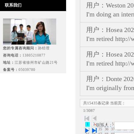
用户：Weston
20
联系我们
I'm doing an inte
用户：Hosea
202
I'm retired http:
您的专属咨询顾问：
孙经理
用户：Hosea
202
咨询电话：
13805210877
I'm retired http:
地址：
江苏省徐州市矿山路21号
备案号：
05039780
用户：Donte
202
I'm originally fro
共15435条记录 当前页：
1/3087
1
2
3
4
5
6
7
8
联系人：
*
33
34
35
36
37
38
39
40