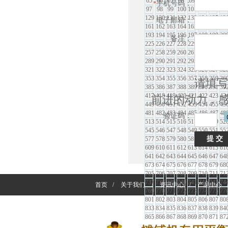
65
66
67
68
69
70
71
72
手机号码：
*
97
98
99
100
101
102
103
10
129
130
131
132
133
134
135
13
电子邮箱：
161
162
163
164
165
166
167
16
193
194
195
196
197
198
199
20
备注：
225
226
227
228
229
230
231
23
257
258
259
260
261
262
263
26
289
290
291
292
293
294
295
29
321
322
323
324
325
326
327
32
353
354
355
356
357
358
359
36
请填写
385
386
387
388
389
390
391
39
417
418
419
420
421
422
423
42
前进的动力，
449
450
451
452
453
454
455
45
481
482
483
484
485
486
487
48
验证码：
513
514
515
516
517
518
519
52
545
546
547
548
549
550
551
55
577
578
579
580
581
582
583
58
609
610
611
612
613
614
615
61
641
642
643
644
645
646
647
64
673
674
675
676
677
678
679
68
705
706
707
708
709
710
711
71
737
738
739
740
741
742
743
74
首页
/
关于我们
/
资讯中心
/
产品中心
769
770
771
772
773
774
775
77
801
802
803
804
805
806
807
80
833
834
835
836
837
838
839
84
865
866
867
868
869
870
871
87
897
898
899
900
901
902
903
90