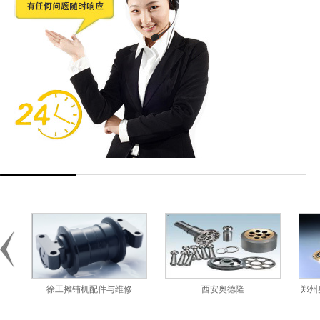
西安奥德隆
郑州奥德隆工程机械有限公司
长沙