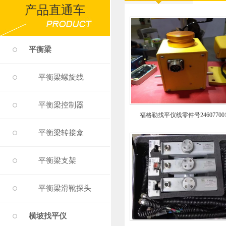
产品直通车
平衡梁
平衡梁螺旋线
平衡梁控制器
福格勒找平仪线零件号246077001
平衡梁转接盒
平衡梁支架
平衡梁滑靴探头
横坡找平仪