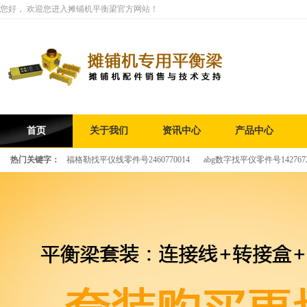
您好， 欢迎您进入摊铺机平衡梁官方网站！
首页
关于我们
资讯中心
产品中心
热门关键字：
福格勒找平仪线零件号2460770014
abg数字找平仪零件号142767
福格勒 平衡梁零件号2083037
福格勒 单边平衡梁零件号2069778
铣刨深度调节器 铣刨深度控制器