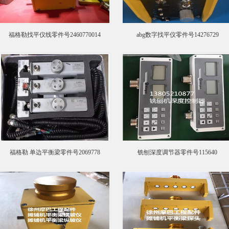
福格勒找平仪线零件号2460770014
abg数字找平仪零件号14276729
福格勒 单边平衡梁零件号2069778
铣刨深度调节器零件号115640