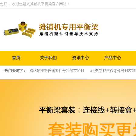
您好， 欢迎您进入摊铺机平衡梁官方网站！
首页
关于我们
资讯中心
产品中心
热门关键字：
福格勒找平仪线零件号2460770014
abg数字找平仪零件号142767