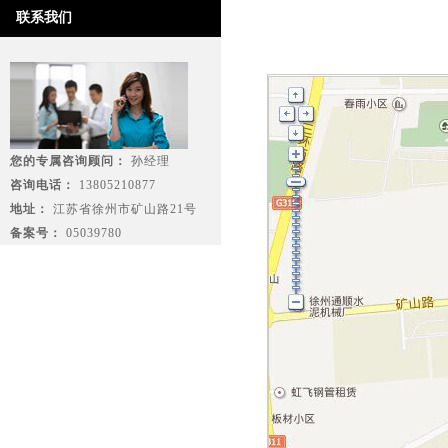
联系我们
您的专属咨询顾问：
孙经理
咨询电话：
13805210877
地址：
江苏省徐州市矿山路21号
备案号：
05039780